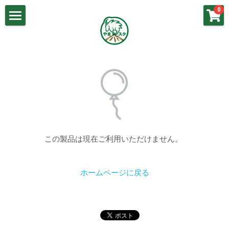
×
0
ストアカテゴリー
山岳気象基礎
講義動画：山岳気象（基礎）
春山の気象
講義動画：梅雨の気象
梅雨の気象
講義動画：春山の気象
夏山の気象
講義動画：冬山の気象
秋山の気象
この製品は現在ご利用いただけません。
講義動画：秋山の気象
冬山の気象
講義動画：夏山の気象
ホームページに戻る
よくあるご質問
お問い合わせ
やまスク