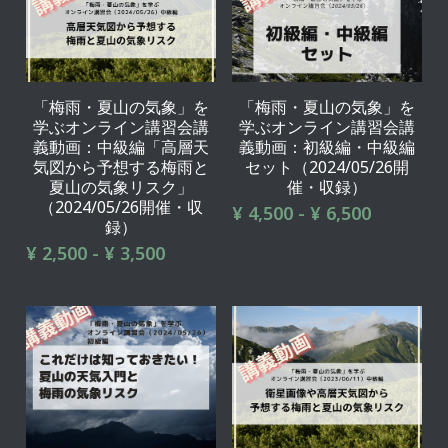
「梅雨・夏山の気象」を
「梅雨・夏山の気象」を
学ぶオンライン講習会講
学ぶオンライン講習会講
義動画：中級編「高層天
義動画：初級編・中級編
気図から予想する梅雨と
セット（2024/05/26開
夏山の気象リスク」
催・収録）
（2024/05/26開催・収
¥ 4,500 - ¥ 6,500
録）
¥ 2,500 - ¥ 3,500