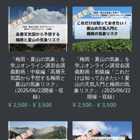
「梅雨・夏山の気象」を
「梅雨・夏山の気象」を
学ぶオンライン講習会講
学ぶオンライン講習会講
義動画：中級編「高層天
義動画：初級編「これだ
気図から予想する梅雨と
けは知っておきたい！夏
夏山の気象リスク」
山の天気入門と梅雨の気
（2025/06/22開催・収
象リスク」（2025/06/22
録）
開催・収録）
¥ 2,500 - ¥ 3,500
¥ 2,500 - ¥ 3,500