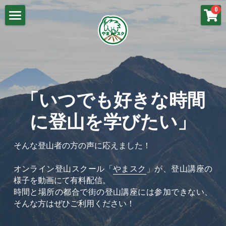
×
0
ストアカテゴリー
山岳気象基礎
講義動画：山岳気象（基礎）
春山の気象
講義動画：梅雨の気象
梅雨の気象
「いつでも好きな時間
講義動画：春山の気象
夏山の気象
に登山を学びたい」
講義動画：冬山の気象
秋山の気象
そんな登山者の方の声に応えました！
講義動画：秋山の気象
冬山の気象
オンライン登山スクール「
やまスク
」が、登山講座の
講義動画：夏山の気象
よくあるご質問
様子を動画にて有料配信。
時間と場所の都合で街の登山講座には参加できない、
お問い合わせ
そんな方はぜひご利用ください！
やまスク