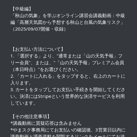
【中級編】
「秋山の気象」を学ぶオンライン講習会講義動画：中級
編「高層天気図から予想する秋山と台風の気象リスク」
（2025/09/07開催・収録）
【お支払い方法について】
1. 「選択する」より、"通常または「山の天気予報」フ
リー会員"、または、"「山の天気予報」プレミアム会員
（本日時点）"をお選びください。
2. 「カートに入れる」をタップすると、右上のカートに
入ります。
3. カートをタップしてお支払い手続きを開始してくださ
い。決済にはStripeという世界的な決済サービスを利用
しています。
【その他注意事項】
*講義動画に質疑応答は含みません
*やまスク事務局にてお支払いの確認後、3営業日以内に
講義動画と講義資料を閲覧するリンクをメールにてお送