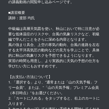
の講義動画の閲覧申し込みページです。
■講習概要
講師：渡部 均氏
中級編は高層天気図を使い、秋山において特に注意が必
要な低体温症のリスクや、台風の気象リスクなど、初級
編で学んだことをさらに深める内容となります。
風の強まり具合、上空の寒気の動向、台風の進路を左右
する太平洋高気圧の動向などの見方を学ぶことで、具体
的に秋山の気象リスクを予想できるようになります。
実習の時間も用意し、より実践的に天気の予想の仕方を
学びたい方にもおすすめです。
【お支払い方法について】
1. 「選択する」より、"通常または「山の天気予報」フ
リー会員"、または、"「山の天気予報」プレミアム会員
（本日時点）"をお選びください。
2. 「カートに入れる」をタップすると、右上のカートに
入ります。
3. カートをタップしてお支払い手続きを開始してくださ