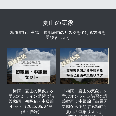
夏山の気象
梅雨前線、落雷、局地豪雨のリスクを避ける方法を
学びましょう
「梅雨・夏山の気象」を
「梅雨・夏山の気象」を
学ぶオンライン講習会講
学ぶオンライン講習会講
義動画：初級編・中級編
義動画：中級編「高層天
セット（2026/05/24開
気図から予想する梅雨と
催・収録）
夏山の気象リスク」