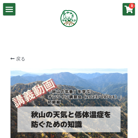
×
0
ストアカテゴリー
山岳気象基礎
講義動画：山岳気象（基礎）
春山の気象
講義動画：梅雨の気象
梅雨の気象
戻る
講義動画：春山の気象
夏山の気象
講義動画：冬山の気象
秋山の気象
講義動画：秋山の気象
冬山の気象
講義動画：夏山の気象
よくあるご質問
お問い合わせ
やまスク