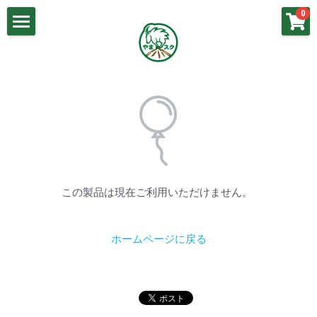
×
0
ストアカテゴリー
山岳気象基礎
講義動画：山岳気象（基礎）
春山の気象
講義動画：梅雨の気象
梅雨の気象
講義動画：春山の気象
夏山の気象
講義動画：冬山の気象
秋山の気象
この製品は現在ご利用いただけません。
講義動画：秋山の気象
冬山の気象
講義動画：夏山の気象
ホームページに戻る
よくあるご質問
お問い合わせ
やまスク