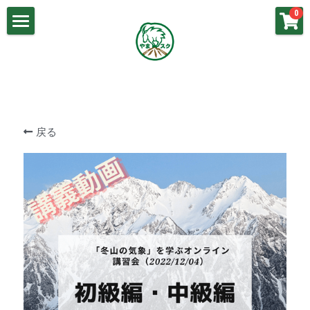
×
0
ストアカテゴリー
山岳気象基礎
講義動画：山岳気象（基礎）
春山の気象
講義動画：梅雨の気象
梅雨の気象
戻る
講義動画：春山の気象
夏山の気象
講義動画：冬山の気象
秋山の気象
講義動画：秋山の気象
冬山の気象
講義動画：夏山の気象
よくあるご質問
お問い合わせ
やまスク