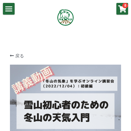
×
0
ストアカテゴリー
山岳気象基礎
講義動画：山岳気象（基礎）
春山の気象
講義動画：梅雨の気象
梅雨の気象
戻る
講義動画：春山の気象
夏山の気象
講義動画：冬山の気象
秋山の気象
講義動画：秋山の気象
冬山の気象
講義動画：夏山の気象
よくあるご質問
お問い合わせ
やまスク