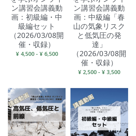
ン講習会講義動
ン講習会講義動
検索
画：初級編・中
画：中級編「春
級編セット
山の気象リスク
（2026/03/08開
と低気圧の発
催・収録）
達」
（2026/03/08開
¥ 4,500 - ¥ 6,500
催・収録）
¥ 2,500 - ¥ 3,500