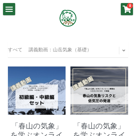
×
0
ストアカテゴリー
山岳気象基礎
講義動画：山岳気象（基礎）
春山の気象
講義動画：梅雨の気象
梅雨の気象
すべて
講義動画：山岳気象（基礎）
講義動画：春山の気象
夏山の気象
講義動画：冬山の気象
秋山の気象
講義動画：秋山の気象
冬山の気象
講義動画：夏山の気象
よくあるご質問
お問い合わせ
「春山の気象」
「春山の気象」
を学ぶオンライ
を学ぶオンライ
やまスク