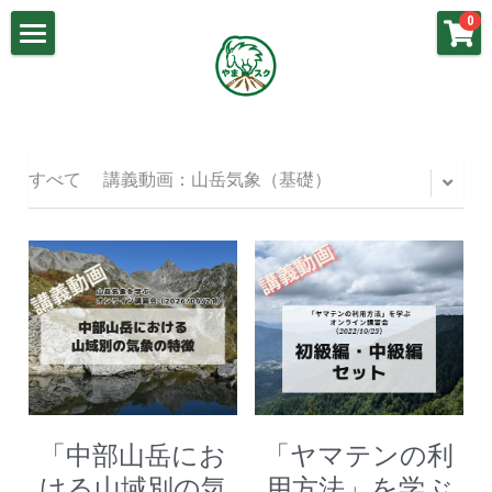
×
0
ストアカテゴリー
山岳気象基礎
講義動画：山岳気象（基礎）
春山の気象
講義動画：梅雨の気象
梅雨の気象
すべて
講義動画：山岳気象（基礎）
講義動画：春山の気象
夏山の気象
講義動画：冬山の気象
秋山の気象
講義動画：秋山の気象
冬山の気象
講義動画：夏山の気象
よくあるご質問
お問い合わせ
「中部山岳にお
「ヤマテンの利
ける山域別の気
用方法」を学ぶ
やまスク